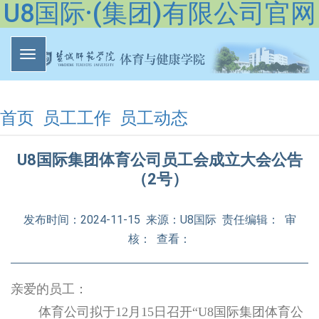
U8国际·(集团)有限公司官网
首页
员工工作
员工动态
U8国际集团体育公司员工会成立大会公告
（2号）
发布时间：2024-11-15 来源：U8国际 责任编辑： 审
核： 查看：
亲爱的员工：
体育公司拟于12月15日召开“U8国际集团体育公