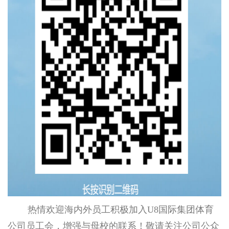
热情欢迎海内外员工积极加入U8国际集团体育
公司员工会，增强与母校的联系！敬请关注公司公众