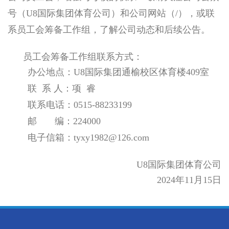
号（U8国际集团体育公司）和公司网站（/），或联
系员工会筹备工作组，了解公司动态和后续公告。
员工会筹备工作组联系方式：
办公地点：U8国际集团通榆校区体育楼409室
联 系 人：项 睿
联系电话：0515-88233199
邮 编：224000
电子信箱：tyxy1982@126.com
U8国际集团体育公司
2024年11月15日