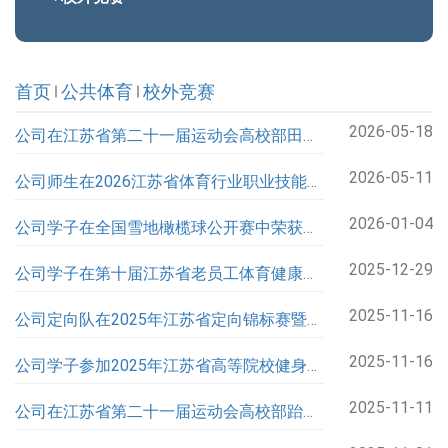
首页
公共体育
校外竞赛
2026-05-18
公司在江苏省第二十一届运动会高校部田径
比赛中获佳绩
2026-05-11
公司师生在2026江苏省体育行业职业技能大
赛中斩获佳绩
2026-01-04
公司学子在全国雪地橄榄球公开赛中荣获双
项佳绩
2025-12-29
公司学子在第十届江苏省老员工体育健康产
业创新创业大赛暨第七届江苏省老员工体育
2025-11-16
公司定向队在2025年江苏省定向锦标赛暨长
健康产业创新创业论文报告会比赛中荣获佳
三角定向邀请赛中斩获佳绩
2025-11-16
公司学子参加2025年江苏省高等院校健身气
绩
功锦标赛暨 段位积分赛斩获佳绩
2025-11-11
公司在江苏省第二十一届运动会高校部跆拳
道比赛中荣获佳绩