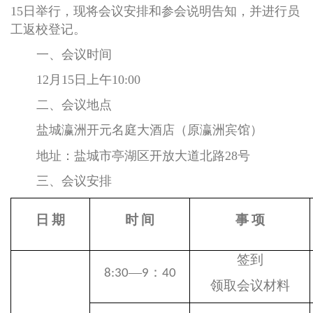
15日举行
，
现将会议
安排
和参会说明告知
，
并进行员
工返校登记
。
一
、
会议
时间
1
2月
1
5日上午
10:00
二
、
会议
地点
盐城瀛洲开元名庭大酒店
（
原瀛洲宾馆
）
地址：盐城市亭湖区开放大道北路
28号
三
、
会议
安排
日
期
时
间
事
项
签到
—
：
8:30
9
40
领取会议材料